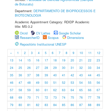
de Botucatu)
Department:
DEPARTAMENTO DE BIOPROCESSOS E
BIOTECNOLOGIA
Academic Appointment Category: RDIDP Academic
title: MS-3.2
Orcid
CV Lattes
Google Scholar
ResearcherID
Scopus
Dimensions
Repositório Institucional UNESP
«
1
2
3
4
5
6
7
8
9
10
11
12
13
14
15
16
17
18
19
20
21
22
23
24
25
26
27
28
29
30
31
32
33
34
35
36
37
38
39
40
41
42
43
44
45
46
47
48
49
50
51
52
53
54
55
56
57
58
59
60
61
62
63
64
65
66
67
68
69
70
71
72
73
74
75
76
77
78
79
80
81
82
83
84
85
86
87
88
89