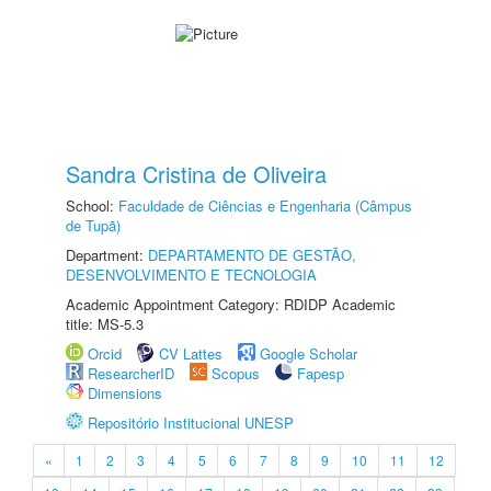
Sandra Cristina de Oliveira
School:
Faculdade de Ciências e Engenharia (Câmpus
de Tupã)
Department:
DEPARTAMENTO DE GESTÃO,
DESENVOLVIMENTO E TECNOLOGIA
Academic Appointment Category: RDIDP Academic
title: MS-5.3
Orcid
CV Lattes
Google Scholar
ResearcherID
Scopus
Fapesp
Dimensions
Repositório Institucional UNESP
«
1
2
3
4
5
6
7
8
9
10
11
12