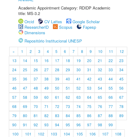
Academic Appointment Category: RDIDP Academic
title: MS-3.2
Orcid
CV Lattes
Google Scholar
ResearcherID
Scopus
Fapesp
Dimensions
Repositório Institucional UNESP
«
1
2
3
4
5
6
7
8
9
10
11
12
13
14
15
16
17
18
19
20
21
22
23
24
25
26
27
28
29
30
31
32
33
34
35
36
37
38
39
40
41
42
43
44
45
46
47
48
49
50
51
52
53
54
55
56
57
58
59
60
61
62
63
64
65
66
67
68
69
70
71
72
73
74
75
76
77
78
79
80
81
82
83
84
85
86
87
88
89
90
91
92
93
94
95
96
97
98
99
100
101
102
103
104
105
106
107
108