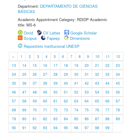
Department:
DEPARTAMENTO DE CIÊNCIAS
BÁSICAS
Academic Appointment Category: RDIDP Academic
title: MS-6
Orcid
CV Lattes
Google Scholar
Scopus
Fapesp
Dimensions
Repositório Institucional UNESP
«
1
2
3
4
5
6
7
8
9
10
11
12
13
14
15
16
17
18
19
20
21
22
23
24
25
26
27
28
29
30
31
32
33
34
35
36
37
38
39
40
41
42
43
44
45
46
47
48
49
50
51
52
53
54
55
56
57
58
59
60
61
62
63
64
65
66
67
68
69
70
71
72
73
74
75
76
77
78
79
80
81
82
83
84
85
86
87
88
89
90
91
92
93
94
95
96
97
98
99