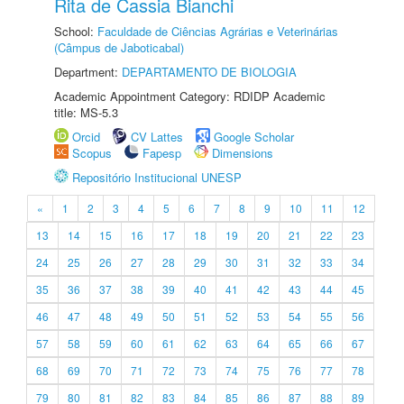
Rita de Cassia Bianchi
School:
Faculdade de Ciências Agrárias e Veterinárias
(Câmpus de Jaboticabal)
Department:
DEPARTAMENTO DE BIOLOGIA
Academic Appointment Category: RDIDP Academic
title: MS-5.3
Orcid
CV Lattes
Google Scholar
Scopus
Fapesp
Dimensions
Repositório Institucional UNESP
«
1
2
3
4
5
6
7
8
9
10
11
12
13
14
15
16
17
18
19
20
21
22
23
24
25
26
27
28
29
30
31
32
33
34
35
36
37
38
39
40
41
42
43
44
45
46
47
48
49
50
51
52
53
54
55
56
57
58
59
60
61
62
63
64
65
66
67
68
69
70
71
72
73
74
75
76
77
78
79
80
81
82
83
84
85
86
87
88
89