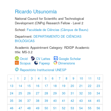
Ricardo Utsunomia
National Council for Scientific and Technological
Development (CNPq) Research Fellow - Level 2
School:
Faculdade de Ciências (Câmpus de Bauru)
Department:
DEPARTAMENTO DE CIÊNCIAS
BIOLÓGICAS
Academic Appointment Category: RDIDP Academic
title: MS-3.2
Orcid
CV Lattes
Google Scholar
Scopus
Fapesp
Dimensions
Repositório Institucional UNESP
«
1
2
3
4
5
6
7
8
9
10
11
12
13
14
15
16
17
18
19
20
21
22
23
24
25
26
27
28
29
30
31
32
33
34
35
36
37
38
39
40
41
42
43
44
45
46
47
48
49
50
51
52
53
54
55
56