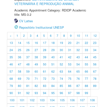
VETERINÁRIA E REPRODUÇÃO ANIMAL
Academic Appointment Category: RDIDP Academic
title: MS-3.2
CV Lattes
Repositório Institucional UNESP
«
1
2
3
4
5
6
7
8
9
10
11
12
13
14
15
16
17
18
19
20
21
22
23
24
25
26
27
28
29
30
31
32
33
34
35
36
37
38
39
40
41
42
43
44
45
46
47
48
49
50
51
52
53
54
55
56
57
58
59
60
61
62
63
64
65
66
67
68
69
70
71
72
73
74
75
76
77
78
79
80
81
82
83
84
85
86
87
88
89
90
91
92
93
94
95
96
97
98
99
100
101
102
103
104
105
106
107
108