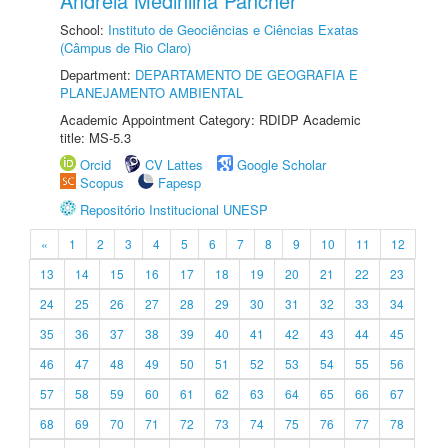
Andreia Medinilha Pancher
School:
Instituto de Geociências e Ciências Exatas
(Câmpus de Rio Claro)
Department:
DEPARTAMENTO DE GEOGRAFIA E
PLANEJAMENTO AMBIENTAL
Academic Appointment Category: RDIDP Academic
title: MS-5.3
Orcid
CV Lattes
Google Scholar
Scopus
Fapesp
Repositório Institucional UNESP
«
1
2
3
4
5
6
7
8
9
10
11
12
13
14
15
16
17
18
19
20
21
22
23
24
25
26
27
28
29
30
31
32
33
34
35
36
37
38
39
40
41
42
43
44
45
46
47
48
49
50
51
52
53
54
55
56
57
58
59
60
61
62
63
64
65
66
67
68
69
70
71
72
73
74
75
76
77
78