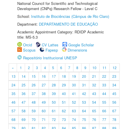
National Council for Scientific and Technological
Development (CNPq) Research Fellow - Level C
School:
Instituto de Biociências (Câmpus de Rio Claro)
Department:
DEPARTAMENTO DE EDUCAÇÃO
Academic Appointment Category: RDIDP Academic
title: MS-5.3
Orcid
CV Lattes
Google Scholar
Scopus
Fapesp
Dimensions
Repositório Institucional UNESP
«
1
2
3
4
5
6
7
8
9
10
11
12
13
14
15
16
17
18
19
20
21
22
23
24
25
26
27
28
29
30
31
32
33
34
35
36
37
38
39
40
41
42
43
44
45
46
47
48
49
50
51
52
53
54
55
56
57
58
59
60
61
62
63
64
65
66
67
68
69
70
71
72
73
74
75
76
77
78
79
80
81
82
83
84
85
86
87
88
89