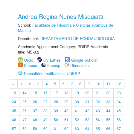
Andrea Regina Nunes Misquiatti
School:
Faculdade de Filosofia e Ciências (Câmpus de
Marília)
Department:
DEPARTAMENTO DE FONOAUDIOLOGIA
Academic Appointment Category: RDIDP Academic
title: MS-3.2
Orcid
CV Lattes
Google Scholar
Scopus
Fapesp
Dimensions
Repositório Institucional UNESP
«
1
2
3
4
5
6
7
8
9
10
11
12
13
14
15
16
17
18
19
20
21
22
23
24
25
26
27
28
29
30
31
32
33
34
35
36
37
38
39
40
41
42
43
44
45
46
47
48
49
50
51
52
53
54
55
56
57
58
59
60
61
62
63
64
65
66
67