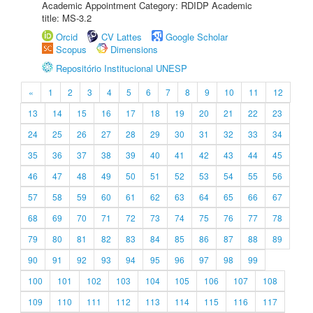
Academic Appointment Category: RDIDP Academic
title: MS-3.2
Orcid
CV Lattes
Google Scholar
Scopus
Dimensions
Repositório Institucional UNESP
«
1
2
3
4
5
6
7
8
9
10
11
12
13
14
15
16
17
18
19
20
21
22
23
24
25
26
27
28
29
30
31
32
33
34
35
36
37
38
39
40
41
42
43
44
45
46
47
48
49
50
51
52
53
54
55
56
57
58
59
60
61
62
63
64
65
66
67
68
69
70
71
72
73
74
75
76
77
78
79
80
81
82
83
84
85
86
87
88
89
90
91
92
93
94
95
96
97
98
99
100
101
102
103
104
105
106
107
108
109
110
111
112
113
114
115
116
117