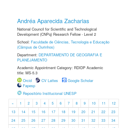
Andréa Aparecida Zacharias
National Council for Scientific and Technological
Development (CNPq) Research Fellow - Level 2
School:
Faculdade de Ciências, Tecnologia e Educação
(Câmpus de Ourinhos)
Department:
DEPARTAMENTO DE GEOGRAFIA E
PLANEJAMENTO
Academic Appointment Category: RDIDP Academic
title: MS-5.3
Orcid
CV Lattes
Google Scholar
Fapesp
Repositório Institucional UNESP
«
1
2
3
4
5
6
7
8
9
10
11
12
13
14
15
16
17
18
19
20
21
22
23
24
25
26
27
28
29
30
31
32
33
34