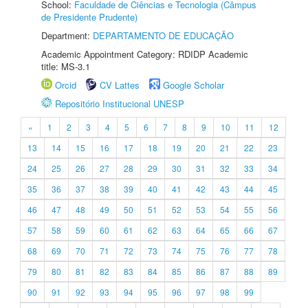
School:
Faculdade de Ciências e Tecnologia (Câmpus
de Presidente Prudente)
Department:
DEPARTAMENTO DE EDUCAÇÃO
Academic Appointment Category: RDIDP Academic
title: MS-3.1
Orcid
CV Lattes
Google Scholar
Repositório Institucional UNESP
«
1
2
3
4
5
6
7
8
9
10
11
12
13
14
15
16
17
18
19
20
21
22
23
24
25
26
27
28
29
30
31
32
33
34
35
36
37
38
39
40
41
42
43
44
45
46
47
48
49
50
51
52
53
54
55
56
57
58
59
60
61
62
63
64
65
66
67
68
69
70
71
72
73
74
75
76
77
78
79
80
81
82
83
84
85
86
87
88
89
90
91
92
93
94
95
96
97
98
99