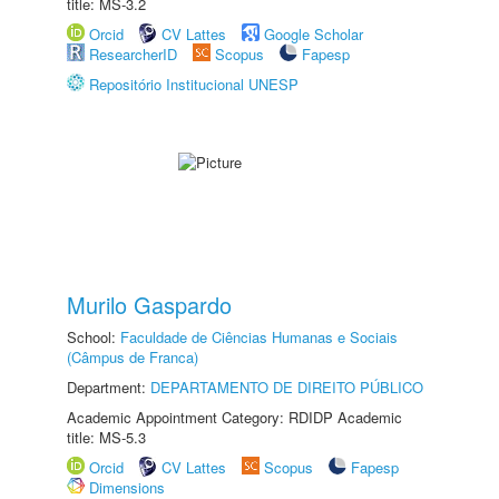
title: MS-3.2
Orcid
CV Lattes
Google Scholar
ResearcherID
Scopus
Fapesp
Repositório Institucional UNESP
Murilo Gaspardo
School:
Faculdade de Ciências Humanas e Sociais
(Câmpus de Franca)
Department:
DEPARTAMENTO DE DIREITO PÚBLICO
Academic Appointment Category: RDIDP Academic
title: MS-5.3
Orcid
CV Lattes
Scopus
Fapesp
Dimensions