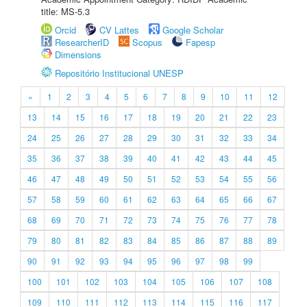
title: MS-5.3
Orcid
CV Lattes
Google Scholar
ResearcherID
Scopus
Fapesp
Dimensions
Repositório Institucional UNESP
«
1
2
3
4
5
6
7
8
9
10
11
12
13
14
15
16
17
18
19
20
21
22
23
24
25
26
27
28
29
30
31
32
33
34
35
36
37
38
39
40
41
42
43
44
45
46
47
48
49
50
51
52
53
54
55
56
57
58
59
60
61
62
63
64
65
66
67
68
69
70
71
72
73
74
75
76
77
78
79
80
81
82
83
84
85
86
87
88
89
90
91
92
93
94
95
96
97
98
99
100
101
102
103
104
105
106
107
108
109
110
111
112
113
114
115
116
117