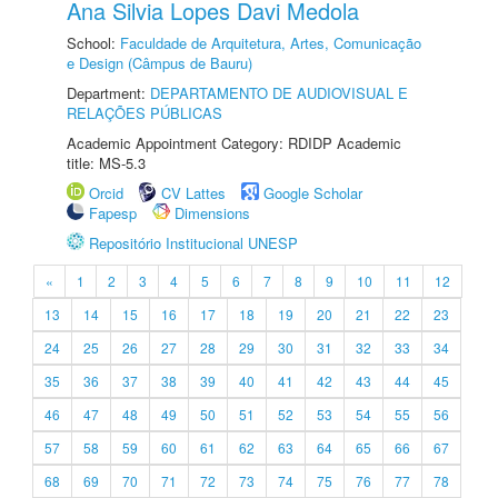
Ana Silvia Lopes Davi Medola
School:
Faculdade de Arquitetura, Artes, Comunicação
e Design (Câmpus de Bauru)
Department:
DEPARTAMENTO DE AUDIOVISUAL E
RELAÇÕES PÚBLICAS
Academic Appointment Category: RDIDP Academic
title: MS-5.3
Orcid
CV Lattes
Google Scholar
Fapesp
Dimensions
Repositório Institucional UNESP
«
1
2
3
4
5
6
7
8
9
10
11
12
13
14
15
16
17
18
19
20
21
22
23
24
25
26
27
28
29
30
31
32
33
34
35
36
37
38
39
40
41
42
43
44
45
46
47
48
49
50
51
52
53
54
55
56
57
58
59
60
61
62
63
64
65
66
67
68
69
70
71
72
73
74
75
76
77
78