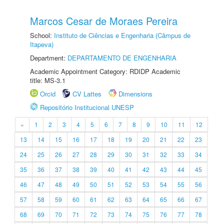
Marcos Cesar de Moraes Pereira
School:
Instituto de Ciências e Engenharia (Câmpus de
Itapeva)
Department:
DEPARTAMENTO DE ENGENHARIA
Academic Appointment Category: RDIDP Academic
title: MS-3.1
Orcid
CV Lattes
Dimensions
Repositório Institucional UNESP
«
1
2
3
4
5
6
7
8
9
10
11
12
13
14
15
16
17
18
19
20
21
22
23
24
25
26
27
28
29
30
31
32
33
34
35
36
37
38
39
40
41
42
43
44
45
46
47
48
49
50
51
52
53
54
55
56
57
58
59
60
61
62
63
64
65
66
67
68
69
70
71
72
73
74
75
76
77
78