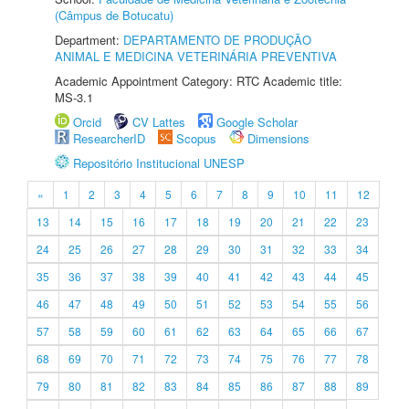
(Câmpus de Botucatu)
Department:
DEPARTAMENTO DE PRODUÇÃO
ANIMAL E MEDICINA VETERINÁRIA PREVENTIVA
Academic Appointment Category: RTC Academic title:
MS-3.1
Orcid
CV Lattes
Google Scholar
ResearcherID
Scopus
Dimensions
Repositório Institucional UNESP
«
1
2
3
4
5
6
7
8
9
10
11
12
13
14
15
16
17
18
19
20
21
22
23
24
25
26
27
28
29
30
31
32
33
34
35
36
37
38
39
40
41
42
43
44
45
46
47
48
49
50
51
52
53
54
55
56
57
58
59
60
61
62
63
64
65
66
67
68
69
70
71
72
73
74
75
76
77
78
79
80
81
82
83
84
85
86
87
88
89