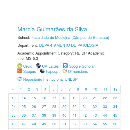
Marcia Guimarães da Silva
School:
Faculdade de Medicina (Câmpus de Botucatu)
Department:
DEPARTAMENTO DE PATOLOGIA
Academic Appointment Category: RDIDP Academic
title: MS-5.3
Orcid
CV Lattes
Google Scholar
Scopus
Fapesp
Dimensions
Repositório Institucional UNESP
«
1
2
3
4
5
6
7
8
9
10
11
12
13
14
15
16
17
18
19
20
21
22
23
24
25
26
27
28
29
30
31
32
33
34
35
36
37
38
39
40
41
42
43
44
45
46
47
48
49
50
51
52
53
54
55
56