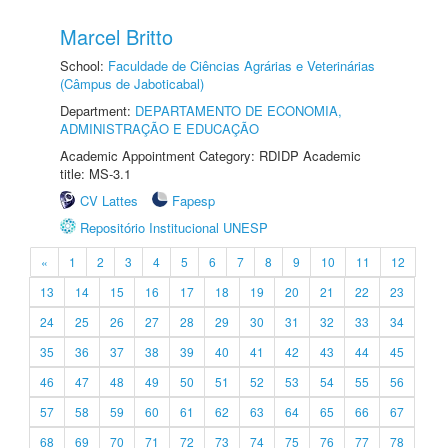
Marcel Britto
School:
Faculdade de Ciências Agrárias e Veterinárias
(Câmpus de Jaboticabal)
Department:
DEPARTAMENTO DE ECONOMIA,
ADMINISTRAÇÃO E EDUCAÇÃO
Academic Appointment Category: RDIDP Academic
title: MS-3.1
CV Lattes
Fapesp
Repositório Institucional UNESP
«
1
2
3
4
5
6
7
8
9
10
11
12
13
14
15
16
17
18
19
20
21
22
23
24
25
26
27
28
29
30
31
32
33
34
35
36
37
38
39
40
41
42
43
44
45
46
47
48
49
50
51
52
53
54
55
56
57
58
59
60
61
62
63
64
65
66
67
68
69
70
71
72
73
74
75
76
77
78