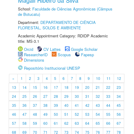
Magali Ribeiro da Silva
School:
Faculdade de Ciências Agronômicas (Câmpus
de Botucatu)
Department:
DEPARTAMENTO DE CIÊNCIA
FLORESTAL, SOLOS E AMBIENTE
Academic Appointment Category: RDIDP Academic
title: MS-3.1
Orcid
CV Lattes
Google Scholar
ResearcherID
Scopus
Fapesp
Dimensions
Repositório Institucional UNESP
«
1
2
3
4
5
6
7
8
9
10
11
12
13
14
15
16
17
18
19
20
21
22
23
24
25
26
27
28
29
30
31
32
33
34
35
36
37
38
39
40
41
42
43
44
45
46
47
48
49
50
51
52
53
54
55
56
57
58
59
60
61
62
63
64
65
66
67
68
69
70
71
72
73
74
75
76
77
78