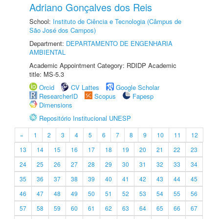
Adriano Gonçalves dos Reis
School:
Instituto de Ciência e Tecnologia (Câmpus de
São José dos Campos)
Department:
DEPARTAMENTO DE ENGENHARIA
AMBIENTAL
Academic Appointment Category: RDIDP Academic
title: MS-5.3
Orcid
CV Lattes
Google Scholar
ResearcherID
Scopus
Fapesp
Dimensions
Repositório Institucional UNESP
«
1
2
3
4
5
6
7
8
9
10
11
12
13
14
15
16
17
18
19
20
21
22
23
24
25
26
27
28
29
30
31
32
33
34
35
36
37
38
39
40
41
42
43
44
45
46
47
48
49
50
51
52
53
54
55
56
57
58
59
60
61
62
63
64
65
66
67