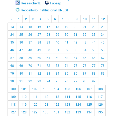
ResearcherID
Fapesp
Repositório Institucional UNESP
«
1
2
3
4
5
6
7
8
9
10
11
12
13
14
15
16
17
18
19
20
21
22
23
24
25
26
27
28
29
30
31
32
33
34
35
36
37
38
39
40
41
42
43
44
45
46
47
48
49
50
51
52
53
54
55
56
57
58
59
60
61
62
63
64
65
66
67
68
69
70
71
72
73
74
75
76
77
78
79
80
81
82
83
84
85
86
87
88
89
90
91
92
93
94
95
96
97
98
99
100
101
102
103
104
105
106
107
108
109
110
111
112
113
114
115
116
117
118
119
120
121
122
123
124
125
126
127
128
129
130
131
132
133
134
135