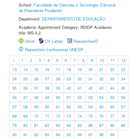
School:
Faculdade de Ciências e Tecnologia (Câmpus
de Presidente Prudente)
Department:
DEPARTAMENTO DE EDUCAÇÃO
Academic Appointment Category: RDIDP Academic
title: MS-3.2
Orcid
CV Lattes
ResearcherID
Repositório Institucional UNESP
«
1
2
3
4
5
6
7
8
9
10
11
12
13
14
15
16
17
18
19
20
21
22
23
24
25
26
27
28
29
30
31
32
33
34
35
36
37
38
39
40
41
42
43
44
45
46
47
48
49
50
51
52
53
54
55
56
57
58
59
60
61
62
63
64
65
66
67
68
69
70
71
72
73
74
75
76
77
78
79
80
81
82
83
84
85
86
87
88
89
90
91
92
93
94
95
96
97
98
99