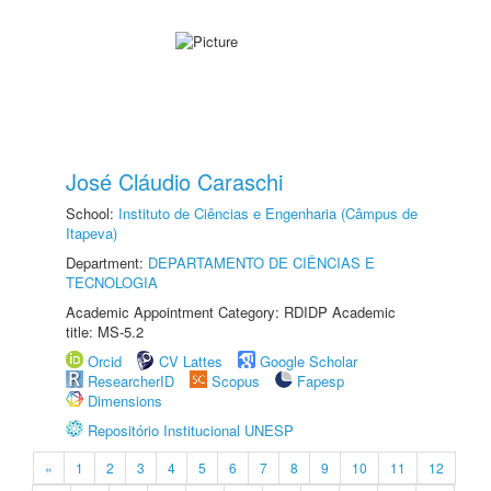
José Cláudio Caraschi
School:
Instituto de Ciências e Engenharia (Câmpus de
Itapeva)
Department:
DEPARTAMENTO DE CIÊNCIAS E
TECNOLOGIA
Academic Appointment Category: RDIDP Academic
title: MS-5.2
Orcid
CV Lattes
Google Scholar
ResearcherID
Scopus
Fapesp
Dimensions
Repositório Institucional UNESP
«
1
2
3
4
5
6
7
8
9
10
11
12