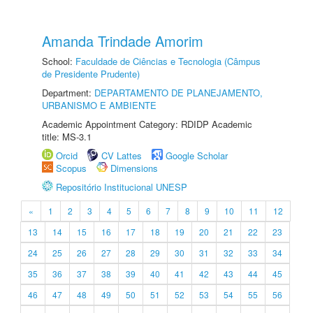
Amanda Trindade Amorim
School:
Faculdade de Ciências e Tecnologia (Câmpus
de Presidente Prudente)
Department:
DEPARTAMENTO DE PLANEJAMENTO,
URBANISMO E AMBIENTE
Academic Appointment Category: RDIDP Academic
title: MS-3.1
Orcid
CV Lattes
Google Scholar
Scopus
Dimensions
Repositório Institucional UNESP
«
1
2
3
4
5
6
7
8
9
10
11
12
13
14
15
16
17
18
19
20
21
22
23
24
25
26
27
28
29
30
31
32
33
34
35
36
37
38
39
40
41
42
43
44
45
46
47
48
49
50
51
52
53
54
55
56