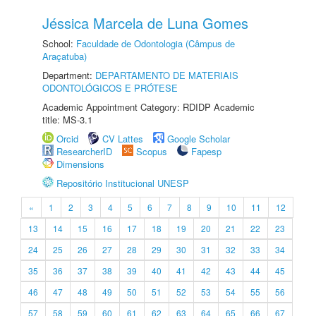
Jéssica Marcela de Luna Gomes
School:
Faculdade de Odontologia (Câmpus de
Araçatuba)
Department:
DEPARTAMENTO DE MATERIAIS
ODONTOLÓGICOS E PRÓTESE
Academic Appointment Category: RDIDP Academic
title: MS-3.1
Orcid
CV Lattes
Google Scholar
ResearcherID
Scopus
Fapesp
Dimensions
Repositório Institucional UNESP
«
1
2
3
4
5
6
7
8
9
10
11
12
13
14
15
16
17
18
19
20
21
22
23
24
25
26
27
28
29
30
31
32
33
34
35
36
37
38
39
40
41
42
43
44
45
46
47
48
49
50
51
52
53
54
55
56
57
58
59
60
61
62
63
64
65
66
67