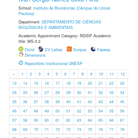
School:
Instituto de Biociências (Câmpus do Litoral
Paulista)
Department:
DEPARTAMENTO DE CIÊNCIAS
BIOLÓGICAS E AMBIENTAIS
Academic Appointment Category: RDIDP Academic
title: MS-3.2
Orcid
CV Lattes
Scopus
Fapesp
Dimensions
Repositório Institucional UNESP
«
1
2
3
4
5
6
7
8
9
10
11
12
13
14
15
16
17
18
19
20
21
22
23
24
25
26
27
28
29
30
31
32
33
34
35
36
37
38
39
40
41
42
43
44
45
46
47
48
49
50
51
52
53
54
55
56
57
58
59
60
61
62
63
64
65
66
67
68
69
70
71
72
73
74
75
76
77
78