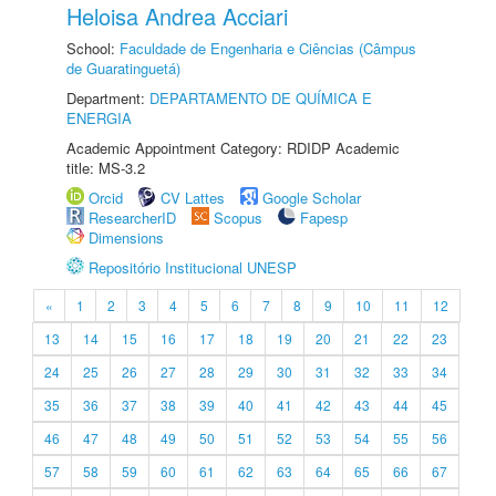
Heloisa Andrea Acciari
School:
Faculdade de Engenharia e Ciências (Câmpus
de Guaratinguetá)
Department:
DEPARTAMENTO DE QUÍMICA E
ENERGIA
Academic Appointment Category: RDIDP Academic
title: MS-3.2
Orcid
CV Lattes
Google Scholar
ResearcherID
Scopus
Fapesp
Dimensions
Repositório Institucional UNESP
«
1
2
3
4
5
6
7
8
9
10
11
12
13
14
15
16
17
18
19
20
21
22
23
24
25
26
27
28
29
30
31
32
33
34
35
36
37
38
39
40
41
42
43
44
45
46
47
48
49
50
51
52
53
54
55
56
57
58
59
60
61
62
63
64
65
66
67