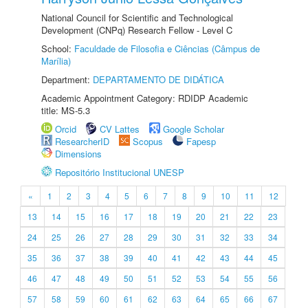
National Council for Scientific and Technological
Development (CNPq) Research Fellow - Level C
School:
Faculdade de Filosofia e Ciências (Câmpus de
Marília)
Department:
DEPARTAMENTO DE DIDÁTICA
Academic Appointment Category: RDIDP Academic
title: MS-5.3
Orcid
CV Lattes
Google Scholar
ResearcherID
Scopus
Fapesp
Dimensions
Repositório Institucional UNESP
«
1
2
3
4
5
6
7
8
9
10
11
12
13
14
15
16
17
18
19
20
21
22
23
24
25
26
27
28
29
30
31
32
33
34
35
36
37
38
39
40
41
42
43
44
45
46
47
48
49
50
51
52
53
54
55
56
57
58
59
60
61
62
63
64
65
66
67