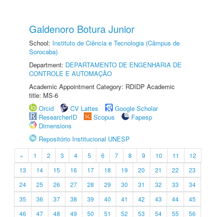
Galdenoro Botura Junior
School:
Instituto de Ciência e Tecnologia (Câmpus de
Sorocaba)
Department:
DEPARTAMENTO DE ENGENHARIA DE
CONTROLE E AUTOMAÇÃO
Academic Appointment Category: RDIDP Academic
title: MS-6
Orcid
CV Lattes
Google Scholar
ResearcherID
Scopus
Fapesp
Dimensions
Repositório Institucional UNESP
«
1
2
3
4
5
6
7
8
9
10
11
12
13
14
15
16
17
18
19
20
21
22
23
24
25
26
27
28
29
30
31
32
33
34
35
36
37
38
39
40
41
42
43
44
45
46
47
48
49
50
51
52
53
54
55
56