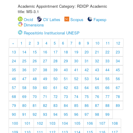
Academic Appointment Category: RDIDP Academic
title: MS-3.1
Orcid
CV Lattes
Scopus
Fapesp
Dimensions
Repositório Institucional UNESP
«
1
2
3
4
5
6
7
8
9
10
11
12
13
14
15
16
17
18
19
20
21
22
23
24
25
26
27
28
29
30
31
32
33
34
35
36
37
38
39
40
41
42
43
44
45
46
47
48
49
50
51
52
53
54
55
56
57
58
59
60
61
62
63
64
65
66
67
68
69
70
71
72
73
74
75
76
77
78
79
80
81
82
83
84
85
86
87
88
89
90
91
92
93
94
95
96
97
98
99
100
101
102
103
104
105
106
107
108
109
110
111
112
113
114
115
116
117