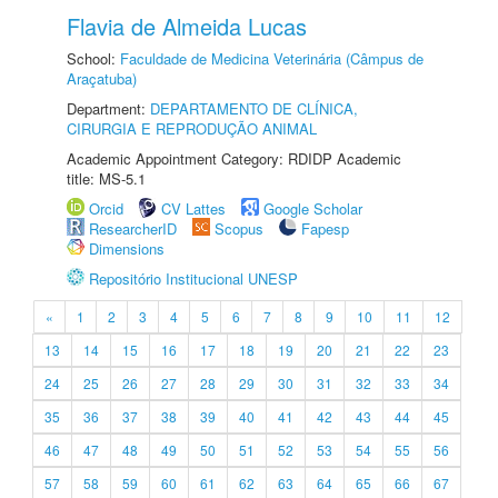
Flavia de Almeida Lucas
School:
Faculdade de Medicina Veterinária (Câmpus de
Araçatuba)
Department:
DEPARTAMENTO DE CLÍNICA,
CIRURGIA E REPRODUÇÃO ANIMAL
Academic Appointment Category: RDIDP Academic
title: MS-5.1
Orcid
CV Lattes
Google Scholar
ResearcherID
Scopus
Fapesp
Dimensions
Repositório Institucional UNESP
«
1
2
3
4
5
6
7
8
9
10
11
12
13
14
15
16
17
18
19
20
21
22
23
24
25
26
27
28
29
30
31
32
33
34
35
36
37
38
39
40
41
42
43
44
45
46
47
48
49
50
51
52
53
54
55
56
57
58
59
60
61
62
63
64
65
66
67