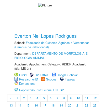
Everton Nei Lopes Rodrigues
School:
Faculdade de Ciências Agrárias e Veterinárias
(Câmpus de Jaboticabal)
Department:
DEPARTAMENTO DE MORFOLOGIA E
FISIOLOGIA ANIMAL
Academic Appointment Category: RDIDP Academic
title: MS-3.1
Orcid
CV Lattes
Google Scholar
ResearcherID
Scopus
Fapesp
Dimensions
Repositório Institucional UNESP
«
1
2
3
4
5
6
7
8
9
10
11
12
13
14
15
16
17
18
19
20
21
22
23