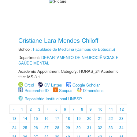
Cristiane Lara Mendes Chiloff
School:
Faculdade de Medicina (Câmpus de Botucatu)
Department:
DEPARTAMENTO DE NEUROCIÊNCIAS E
SAÚDE MENTAL
Academic Appointment Category: HORAS_24 Academic
title: MS-3.1
Orcid
CV Lattes
Google Scholar
ResearcherID
Scopus
Dimensions
Repositório Institucional UNESP
«
1
2
3
4
5
6
7
8
9
10
11
12
13
14
15
16
17
18
19
20
21
22
23
24
25
26
27
28
29
30
31
32
33
34
35
36
37
38
39
40
41
42
43
44
45