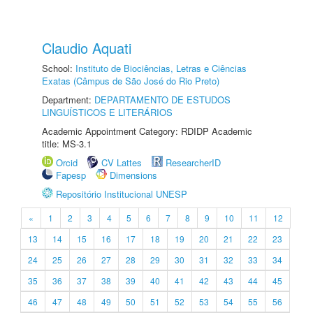
Claudio Aquati
School:
Instituto de Biociências, Letras e Ciências
Exatas (Câmpus de São José do Rio Preto)
Department:
DEPARTAMENTO DE ESTUDOS
LINGUÍSTICOS E LITERÁRIOS
Academic Appointment Category: RDIDP Academic
title: MS-3.1
Orcid
CV Lattes
ResearcherID
Fapesp
Dimensions
Repositório Institucional UNESP
«
1
2
3
4
5
6
7
8
9
10
11
12
13
14
15
16
17
18
19
20
21
22
23
24
25
26
27
28
29
30
31
32
33
34
35
36
37
38
39
40
41
42
43
44
45
46
47
48
49
50
51
52
53
54
55
56