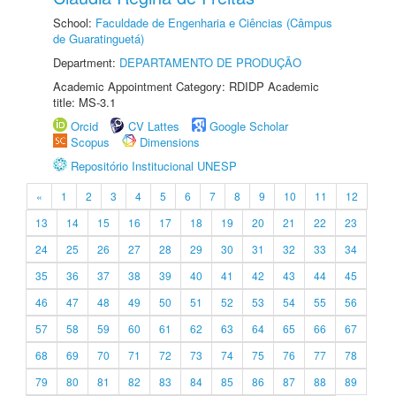
School:
Faculdade de Engenharia e Ciências (Câmpus
de Guaratinguetá)
Department:
DEPARTAMENTO DE PRODUÇÃO
Academic Appointment Category: RDIDP Academic
title: MS-3.1
Orcid
CV Lattes
Google Scholar
Scopus
Dimensions
Repositório Institucional UNESP
«
1
2
3
4
5
6
7
8
9
10
11
12
13
14
15
16
17
18
19
20
21
22
23
24
25
26
27
28
29
30
31
32
33
34
35
36
37
38
39
40
41
42
43
44
45
46
47
48
49
50
51
52
53
54
55
56
57
58
59
60
61
62
63
64
65
66
67
68
69
70
71
72
73
74
75
76
77
78
79
80
81
82
83
84
85
86
87
88
89