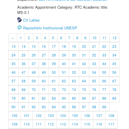
Academic Appointment Category: RTC Academic title:
MS-3.1
CV Lattes
Repositório Institucional UNESP
«
1
2
3
4
5
6
7
8
9
10
11
12
13
14
15
16
17
18
19
20
21
22
23
24
25
26
27
28
29
30
31
32
33
34
35
36
37
38
39
40
41
42
43
44
45
46
47
48
49
50
51
52
53
54
55
56
57
58
59
60
61
62
63
64
65
66
67
68
69
70
71
72
73
74
75
76
77
78
79
80
81
82
83
84
85
86
87
88
89
90
91
92
93
94
95
96
97
98
99
100
101
102
103
104
105
106
107
108
109
110
111
112
113
114
115
116
117