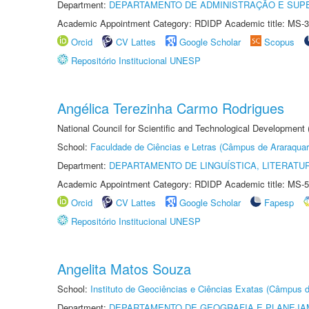
Department:
DEPARTAMENTO DE ADMINISTRAÇÃO E SUP
Academic Appointment Category: RDIDP Academic title: MS-3
Orcid
CV Lattes
Google Scholar
Scopus
Repositório Institucional UNESP
Angélica Terezinha Carmo Rodrigues
National Council for Scientific and Technological Development
School:
Faculdade de Ciências e Letras (Câmpus de Araraquar
Department:
DEPARTAMENTO DE LINGUÍSTICA, LITERATU
Academic Appointment Category: RDIDP Academic title: MS-5
Orcid
CV Lattes
Google Scholar
Fapesp
Repositório Institucional UNESP
Angelita Matos Souza
School:
Instituto de Geociências e Ciências Exatas (Câmpus d
Department:
DEPARTAMENTO DE GEOGRAFIA E PLANEJA