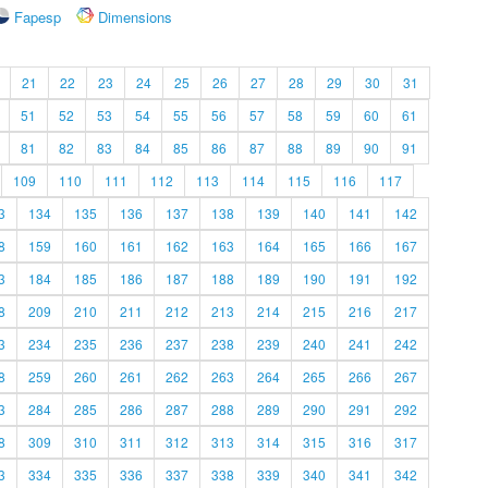
Fapesp
Dimensions
21
22
23
24
25
26
27
28
29
30
31
51
52
53
54
55
56
57
58
59
60
61
81
82
83
84
85
86
87
88
89
90
91
109
110
111
112
113
114
115
116
117
3
134
135
136
137
138
139
140
141
142
8
159
160
161
162
163
164
165
166
167
3
184
185
186
187
188
189
190
191
192
8
209
210
211
212
213
214
215
216
217
3
234
235
236
237
238
239
240
241
242
8
259
260
261
262
263
264
265
266
267
3
284
285
286
287
288
289
290
291
292
8
309
310
311
312
313
314
315
316
317
3
334
335
336
337
338
339
340
341
342