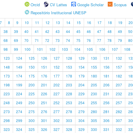
Orcid
CV Lattes
Google Scholar
Scopus
Repositório Institucional UNESP
7
8
9
10
11
12
13
14
15
16
17
18
19
20
38
39
40
41
42
43
44
45
46
47
48
49
50
68
69
70
71
72
73
74
75
76
77
78
79
80
98
99
100
101
102
103
104
105
106
107
108
123
124
125
126
127
128
129
130
131
132
13
148
149
150
151
152
153
154
155
156
157
15
173
174
175
176
177
178
179
180
181
182
18
198
199
200
201
202
203
204
205
206
207
20
223
224
225
226
227
228
229
230
231
232
23
248
249
250
251
252
253
254
255
256
257
25
273
274
275
276
277
278
279
280
281
282
28
298
299
300
301
302
303
304
305
306
307
30
323
324
325
326
327
328
329
330
331
332
33