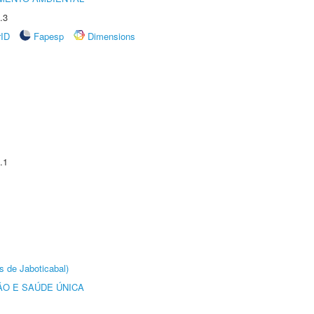
.3
rID
Fapesp
Dimensions
.1
s de Jaboticabal)
O E SAÚDE ÚNICA