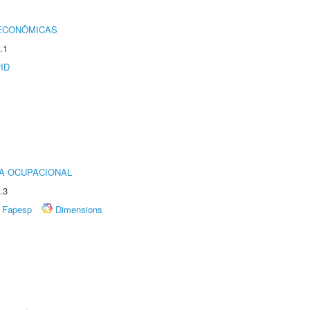
 ECONÔMICAS
.1
rID
IA OCUPACIONAL
.3
Fapesp
Dimensions