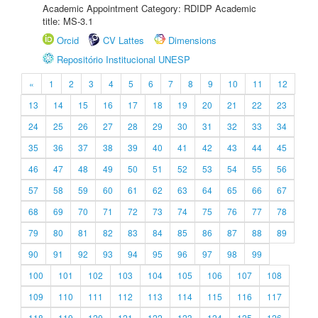
Academic Appointment Category: RDIDP Academic
title: MS-3.1
Orcid
CV Lattes
Dimensions
Repositório Institucional UNESP
«
1
2
3
4
5
6
7
8
9
10
11
12
13
14
15
16
17
18
19
20
21
22
23
24
25
26
27
28
29
30
31
32
33
34
35
36
37
38
39
40
41
42
43
44
45
46
47
48
49
50
51
52
53
54
55
56
57
58
59
60
61
62
63
64
65
66
67
68
69
70
71
72
73
74
75
76
77
78
79
80
81
82
83
84
85
86
87
88
89
90
91
92
93
94
95
96
97
98
99
100
101
102
103
104
105
106
107
108
109
110
111
112
113
114
115
116
117
118
119
120
121
122
123
124
125
126