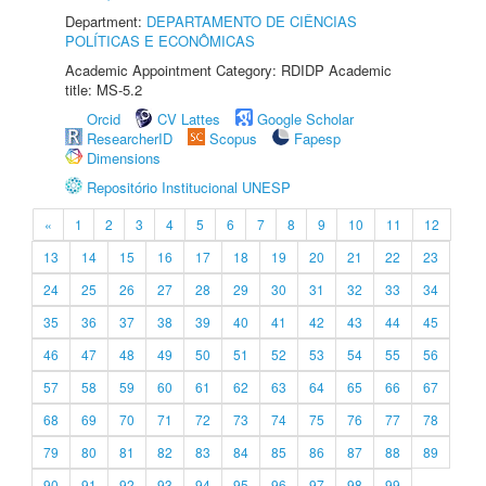
Department:
DEPARTAMENTO DE CIÊNCIAS
POLÍTICAS E ECONÔMICAS
Academic Appointment Category: RDIDP Academic
title: MS-5.2
Orcid
CV Lattes
Google Scholar
ResearcherID
Scopus
Fapesp
Dimensions
Repositório Institucional UNESP
«
1
2
3
4
5
6
7
8
9
10
11
12
13
14
15
16
17
18
19
20
21
22
23
24
25
26
27
28
29
30
31
32
33
34
35
36
37
38
39
40
41
42
43
44
45
46
47
48
49
50
51
52
53
54
55
56
57
58
59
60
61
62
63
64
65
66
67
68
69
70
71
72
73
74
75
76
77
78
79
80
81
82
83
84
85
86
87
88
89
90
91
92
93
94
95
96
97
98
99