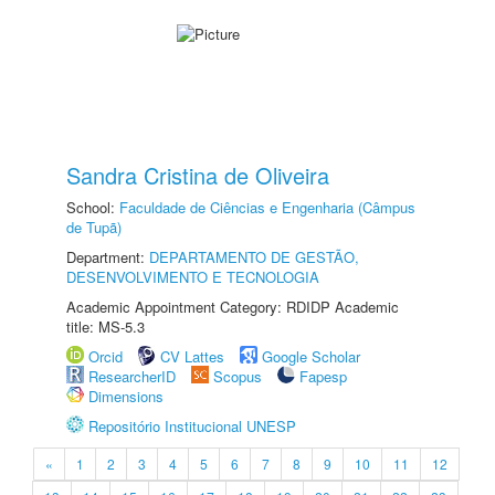
Sandra Cristina de Oliveira
School:
Faculdade de Ciências e Engenharia (Câmpus
de Tupã)
Department:
DEPARTAMENTO DE GESTÃO,
DESENVOLVIMENTO E TECNOLOGIA
Academic Appointment Category: RDIDP Academic
title: MS-5.3
Orcid
CV Lattes
Google Scholar
ResearcherID
Scopus
Fapesp
Dimensions
Repositório Institucional UNESP
«
1
2
3
4
5
6
7
8
9
10
11
12