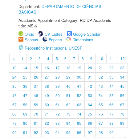
Department:
DEPARTAMENTO DE CIÊNCIAS
BÁSICAS
Academic Appointment Category: RDIDP Academic
title: MS-6
Orcid
CV Lattes
Google Scholar
Scopus
Fapesp
Dimensions
Repositório Institucional UNESP
«
1
2
3
4
5
6
7
8
9
10
11
12
13
14
15
16
17
18
19
20
21
22
23
24
25
26
27
28
29
30
31
32
33
34
35
36
37
38
39
40
41
42
43
44
45
46
47
48
49
50
51
52
53
54
55
56
57
58
59
60
61
62
63
64
65
66
67
68
69
70
71
72
73
74
75
76
77
78
79
80
81
82
83
84
85
86
87
88
89
90
91
92
93
94
95
96
97
98
99