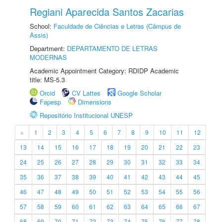
Regiani Aparecida Santos Zacarias
School:
Faculdade de Ciências e Letras (Câmpus de
Assis)
Department:
DEPARTAMENTO DE LETRAS
MODERNAS
Academic Appointment Category: RDIDP Academic
title: MS-5.3
Orcid
CV Lattes
Google Scholar
Fapesp
Dimensions
Repositório Institucional UNESP
«
1
2
3
4
5
6
7
8
9
10
11
12
13
14
15
16
17
18
19
20
21
22
23
24
25
26
27
28
29
30
31
32
33
34
35
36
37
38
39
40
41
42
43
44
45
46
47
48
49
50
51
52
53
54
55
56
57
58
59
60
61
62
63
64
65
66
67
68
69
70
71
72
73
74
75
76
77
78