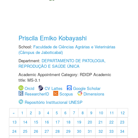
Priscila Emiko Kobayashi
School:
Faculdade de Ciências Agrárias e Veterinárias
(Câmpus de Jaboticabal)
Department:
DEPARTAMENTO DE PATOLOGIA,
REPRODUÇÃO E SAÚDE ÚNICA
Academic Appointment Category: RDIDP Academic
title: MS-3.1
Orcid
CV Lattes
Google Scholar
ResearcherID
Scopus
Dimensions
Repositório Institucional UNESP
«
1
2
3
4
5
6
7
8
9
10
11
12
13
14
15
16
17
18
19
20
21
22
23
24
25
26
27
28
29
30
31
32
33
34