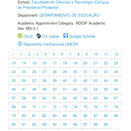
School:
Faculdade de Ciências e Tecnologia (Câmpus
de Presidente Prudente)
Department:
DEPARTAMENTO DE EDUCAÇÃO
Academic Appointment Category: RDIDP Academic
title: MS-3.1
Orcid
CV Lattes
Google Scholar
Repositório Institucional UNESP
«
1
2
3
4
5
6
7
8
9
10
11
12
13
14
15
16
17
18
19
20
21
22
23
24
25
26
27
28
29
30
31
32
33
34
35
36
37
38
39
40
41
42
43
44
45
46
47
48
49
50
51
52
53
54
55
56
57
58
59
60
61
62
63
64
65
66
67
68
69
70
71
72
73
74
75
76
77
78
79
80
81
82
83
84
85
86
87
88
89
90
91
92
93
94
95
96
97
98
99