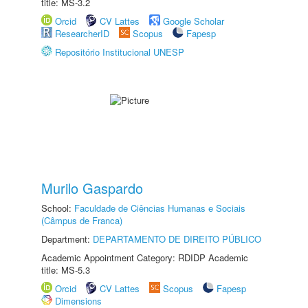
title: MS-3.2
Orcid
CV Lattes
Google Scholar
ResearcherID
Scopus
Fapesp
Repositório Institucional UNESP
Murilo Gaspardo
School:
Faculdade de Ciências Humanas e Sociais
(Câmpus de Franca)
Department:
DEPARTAMENTO DE DIREITO PÚBLICO
Academic Appointment Category: RDIDP Academic
title: MS-5.3
Orcid
CV Lattes
Scopus
Fapesp
Dimensions