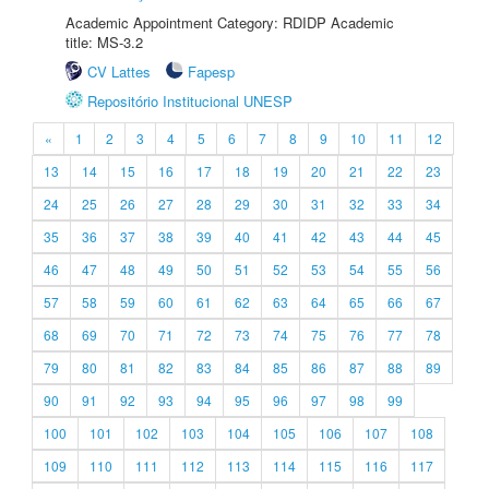
Academic Appointment Category: RDIDP Academic
title: MS-3.2
CV Lattes
Fapesp
Repositório Institucional UNESP
«
1
2
3
4
5
6
7
8
9
10
11
12
13
14
15
16
17
18
19
20
21
22
23
24
25
26
27
28
29
30
31
32
33
34
35
36
37
38
39
40
41
42
43
44
45
46
47
48
49
50
51
52
53
54
55
56
57
58
59
60
61
62
63
64
65
66
67
68
69
70
71
72
73
74
75
76
77
78
79
80
81
82
83
84
85
86
87
88
89
90
91
92
93
94
95
96
97
98
99
100
101
102
103
104
105
106
107
108
109
110
111
112
113
114
115
116
117