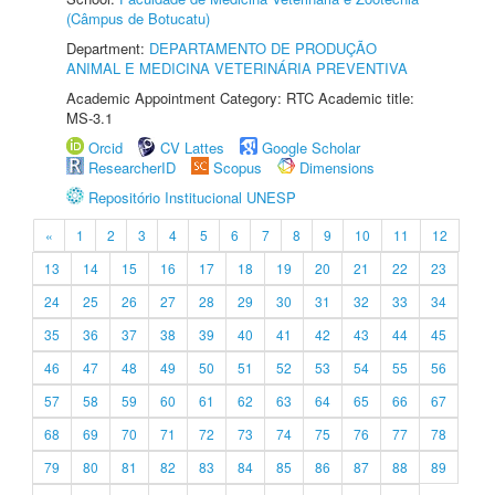
(Câmpus de Botucatu)
Department:
DEPARTAMENTO DE PRODUÇÃO
ANIMAL E MEDICINA VETERINÁRIA PREVENTIVA
Academic Appointment Category: RTC Academic title:
MS-3.1
Orcid
CV Lattes
Google Scholar
ResearcherID
Scopus
Dimensions
Repositório Institucional UNESP
«
1
2
3
4
5
6
7
8
9
10
11
12
13
14
15
16
17
18
19
20
21
22
23
24
25
26
27
28
29
30
31
32
33
34
35
36
37
38
39
40
41
42
43
44
45
46
47
48
49
50
51
52
53
54
55
56
57
58
59
60
61
62
63
64
65
66
67
68
69
70
71
72
73
74
75
76
77
78
79
80
81
82
83
84
85
86
87
88
89