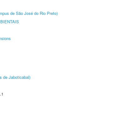
Câmpus de São José do Rio Preto)
BIENTAIS
nsions
s de Jaboticabal)
.1