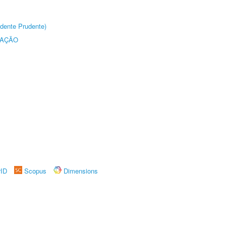
dente Prudente)
TAÇÃO
rID
Scopus
Dimensions