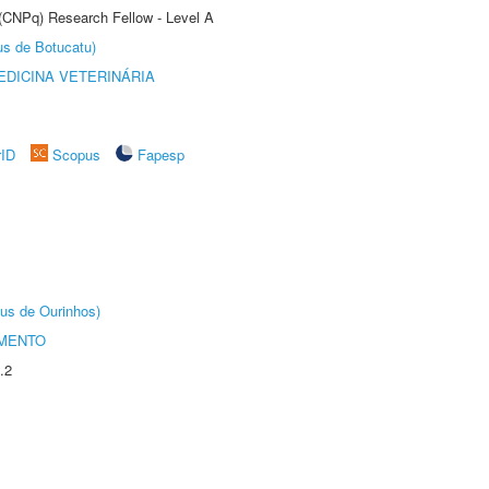
 (CNPq) Research Fellow - Level A
us de Botucatu)
DICINA VETERINÁRIA
rID
Scopus
Fapesp
us de Ourinhos)
AMENTO
.2