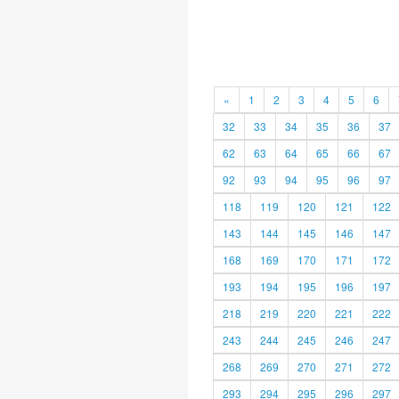
«
1
2
3
4
5
6
32
33
34
35
36
37
62
63
64
65
66
67
92
93
94
95
96
97
118
119
120
121
122
143
144
145
146
147
168
169
170
171
172
193
194
195
196
197
218
219
220
221
222
243
244
245
246
247
268
269
270
271
272
293
294
295
296
297