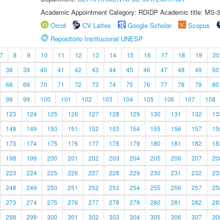
Academic Appointment Category: RDIDP Academic title: MS-3
Orcid
CV Lattes
Google Scholar
Scopus
Repositório Institucional UNESP
7
8
9
10
11
12
13
14
15
16
17
18
19
20
38
39
40
41
42
43
44
45
46
47
48
49
50
68
69
70
71
72
73
74
75
76
77
78
79
80
98
99
100
101
102
103
104
105
106
107
108
123
124
125
126
127
128
129
130
131
132
13
148
149
150
151
152
153
154
155
156
157
15
173
174
175
176
177
178
179
180
181
182
18
198
199
200
201
202
203
204
205
206
207
20
223
224
225
226
227
228
229
230
231
232
23
248
249
250
251
252
253
254
255
256
257
25
273
274
275
276
277
278
279
280
281
282
28
298
299
300
301
302
303
304
305
306
307
30