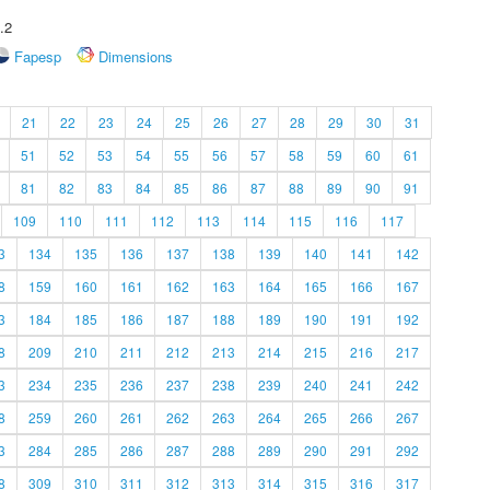
.2
Fapesp
Dimensions
21
22
23
24
25
26
27
28
29
30
31
51
52
53
54
55
56
57
58
59
60
61
81
82
83
84
85
86
87
88
89
90
91
109
110
111
112
113
114
115
116
117
3
134
135
136
137
138
139
140
141
142
8
159
160
161
162
163
164
165
166
167
3
184
185
186
187
188
189
190
191
192
8
209
210
211
212
213
214
215
216
217
3
234
235
236
237
238
239
240
241
242
8
259
260
261
262
263
264
265
266
267
3
284
285
286
287
288
289
290
291
292
8
309
310
311
312
313
314
315
316
317