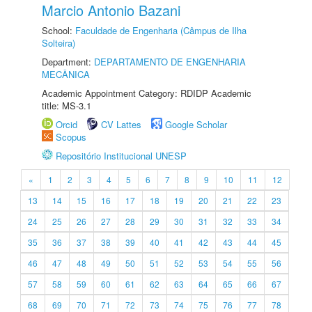
Marcio Antonio Bazani
School:
Faculdade de Engenharia (Câmpus de Ilha
Solteira)
Department:
DEPARTAMENTO DE ENGENHARIA
MECÂNICA
Academic Appointment Category: RDIDP Academic
title: MS-3.1
Orcid
CV Lattes
Google Scholar
Scopus
Repositório Institucional UNESP
«
1
2
3
4
5
6
7
8
9
10
11
12
13
14
15
16
17
18
19
20
21
22
23
24
25
26
27
28
29
30
31
32
33
34
35
36
37
38
39
40
41
42
43
44
45
46
47
48
49
50
51
52
53
54
55
56
57
58
59
60
61
62
63
64
65
66
67
68
69
70
71
72
73
74
75
76
77
78