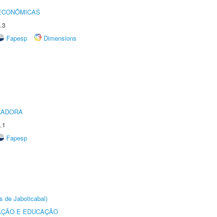
 ECONÔMICAS
.3
Fapesp
Dimensions
RADORA
.1
Fapesp
s de Jaboticabal)
AÇÃO E EDUCAÇÃO