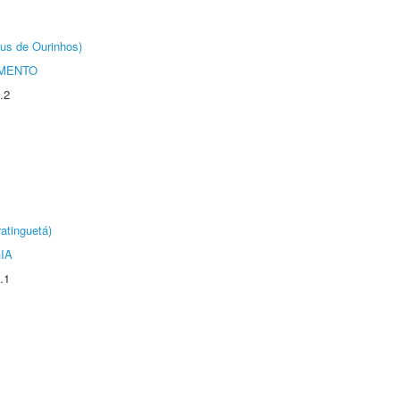
us de Ourinhos)
AMENTO
.2
atinguetá)
IA
.1