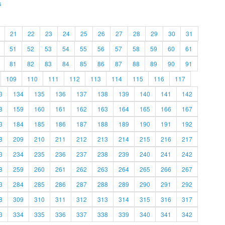
s
21
22
23
24
25
26
27
28
29
30
31
51
52
53
54
55
56
57
58
59
60
61
81
82
83
84
85
86
87
88
89
90
91
109
110
111
112
113
114
115
116
117
3
134
135
136
137
138
139
140
141
142
8
159
160
161
162
163
164
165
166
167
3
184
185
186
187
188
189
190
191
192
8
209
210
211
212
213
214
215
216
217
3
234
235
236
237
238
239
240
241
242
8
259
260
261
262
263
264
265
266
267
3
284
285
286
287
288
289
290
291
292
8
309
310
311
312
313
314
315
316
317
3
334
335
336
337
338
339
340
341
342