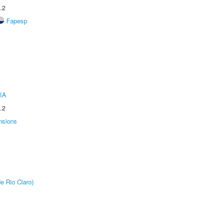
.2
Fapesp
IA
.2
nsions
e Rio Claro)