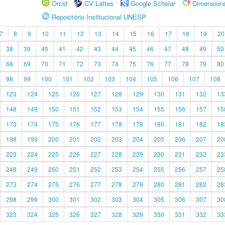
Orcid
CV Lattes
Google Scholar
Dimension
Repositório Institucional UNESP
7
8
9
10
11
12
13
14
15
16
17
18
19
20
38
39
40
41
42
43
44
45
46
47
48
49
50
68
69
70
71
72
73
74
75
76
77
78
79
80
98
99
100
101
102
103
104
105
106
107
108
123
124
125
126
127
128
129
130
131
132
13
148
149
150
151
152
153
154
155
156
157
15
173
174
175
176
177
178
179
180
181
182
18
198
199
200
201
202
203
204
205
206
207
20
223
224
225
226
227
228
229
230
231
232
23
248
249
250
251
252
253
254
255
256
257
25
273
274
275
276
277
278
279
280
281
282
28
298
299
300
301
302
303
304
305
306
307
30
323
324
325
326
327
328
329
330
331
332
33